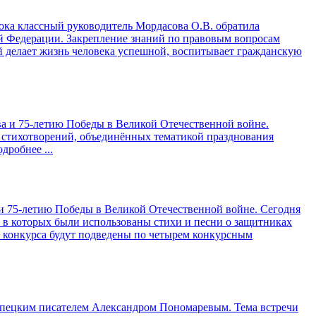
ока классный руководитель Мордасова О.В. обратила
ой Федерации. Закрепление знаний по правовым вопросам
ей делает жизнь человека успешной, воспитывает гражданскую
ва и 75-летию Победы в Великой Отечественной войне.
и стихотворений, объединённых тематикой празднования
одробнее ...
 и 75-летию Победы в Великой Отечественной войне. Сегодня
 в которых были использованы стихи и песни о защитниках
 конкурса будут подведены по четырем конкурсным
 липецким писателем Александром Пономаревым. Тема встречи