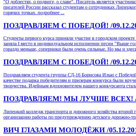
"О доблестях, о подвиге, о славе". Писатель является участн
писателей России рассказал студентам о сотрудниках Липецк
горячих точках.
подробнее ...
ПОЗДРАВЛЯЕМ С ПОБЕДОЙ!
/09.12.2
Студенты первого курса приняли участие в городском проект
заняла I место в индивидуальном исполнении песни "Выше го
гораздо меньше, соперники были очень сильные. Но мы и здес
ПОЗДРАВЛЯЕМ С ПОБЕДОЙ!
/09.12.2
Поздравляем студента группы СД-16 Борисова Илью с Победой
качестве подарка победителям и призерам конкурса были вруч
творчества. Идейным вдохновителем нашего конкурсанта стала
ПОЗДРАВЛЯЕМ! МЫ ЛУЧШЕ ВСЕХ!
Липецкий колледж транспорта и дорожного хозяйства второй 
организацию работы по предупреждению детского дорожно-тра
ВИЧ ГЛАЗАМИ МОЛОДЁЖИ
/05.12.20