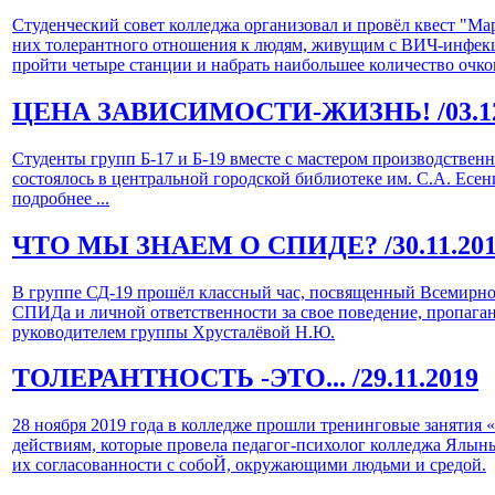
Студенческий совет колледжа организовал и провёл квест "М
них толерантного отношения к людям, живущим с ВИЧ-инфекци
пройти четыре станции и набрать наибольшее количество очко
ЦЕНА ЗАВИСИМОСТИ-ЖИЗНЬ!
/03.
Студенты групп Б-17 и Б-19 вместе с мастером производстве
состоялось в центральной городской библиотеке им. С.А. Есе
подробнее ...
ЧТО МЫ ЗНАЕМ О СПИДЕ?
/30.11.20
В группе СД-19 прошёл классный час, посвященный Всемирно
СПИДа и личной ответственности за свое поведение, пропаг
руководителем группы Хрусталёвой Н.Ю.
ТОЛЕРАНТНОСТЬ -ЭТО...
/29.11.2019
28 ноября 2019 года в колледже прошли тренинговые занятия
действиям, которые провела педагог-психолог колледжа Ялын
их согласованности с собоЙ, окружающими людьми и средой.