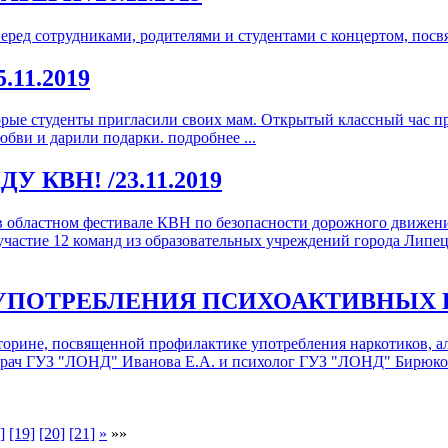
ред сотрудниками, родителями и студентами с концертом, пос
5.11.2019
торые студенты пригласили своих мам. Открытый классный час п
любви и дарили подарки.
подробнее ...
ДУ КВН!
/23.11.2019
е в областном фестивале КВН по безопасности дорожного движен
участие 12 команд из образовательных учреждений города Липе
УПОТРЕБЛЕНИЯ ПСИХОАКТИВНЫХ
кторине, посвященной профилактике употребления наркотиков, а
врач ГУЗ "ЛОНД" Иванова Е.А. и психолог ГУЗ "ЛОНД" Бирюков
]
[19]
[20]
[21]
»
»»