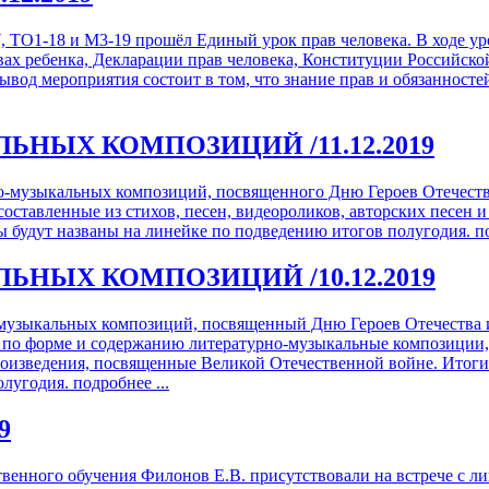
, ТО1-18 и М3-19 прошёл Единый урок прав человека. В ходе ур
ах ребенка, Декларации прав человека, Конституции Российск
вод мероприятия состоит в том, что знание прав и обязанност
АЛЬНЫХ КОМПОЗИЦИЙ
/11.12.2019
рно-музыкальных композиций, посвященного Дню Героев Отечест
оставленные из стихов, песен, видеороликов, авторских песен 
 будут названы на линейке по подведению итогов полугодия.
п
АЛЬНЫХ КОМПОЗИЦИЙ
/10.12.2019
но-музыкальных композиций, посвященный Дню Героев Отечества
 по форме и содержанию литературно-музыкальные композиции,
роизведения, посвященные Великой Отечественной войне. Итоги
олугодия.
подробнее ...
9
ственного обучения Филонов Е.В. присутствовали на встрече с