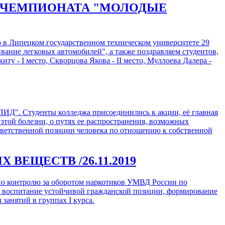
О ЧЕМПИОНАТА "МОЛОДЫЕ
 в Липецком государственном техническом университете 29
вание легковых автомобилей", а также поздравляем студентов,
у - I место, Скворцова Якова - II место, Муллоева Далера -
ПИД". Студенты колледжа присоединились к акции, её главная
той болезни, о путях ее распространения, возможных
тветственной позиции человека по отношению к собственной
ЫХ ВЕЩЕСТВ
/26.11.2019
я по контролю за оборотом наркотиков УМВД России по
я воспитание устойчивой гражданской позиции, формирование
анятий в группах I курса.