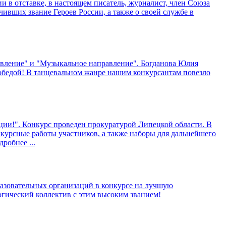
и в отставке, в настоящем писатель, журналист, член Союза
вших звание Героев России, а также о своей службе в
авление" и "Музыкальное направление". Богданова Юлия
обедой! В танцевальном жанре нашим конкурсантам повезло
ции!". Конкурс проведен прокуратурой Липецкой области. В
нкурсные работы участников, а также наборы для дальнейшего
дробнее ...
разовательных организаций в конкурсе на лучшую
гический коллектив с этим высоким званием!