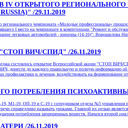
ОВ IV ОТКРЫТОГО РЕГИОНАЛЬНОГ
RUSSIA)"
/29.11.2019
го регионального чемпионата «Молодые профессионалы» прошло
явшего I место на чемпионате в компетенции "Ремонт и обслужи
ние легковых автомобилей - юниоры (14-16)": Ворошилова Никит
"СТОП ВИЧ/СПИД"
/26.11.2019
олледжа состоялось открытие Всероссийской акции "СТОП ВИЧ/С
ВИЧ, донести до каждого правильную и полную информацию об э
х профилактики и лечения, воздействовать на формирование о
ГО ПОТРЕБЛЕНИЯ ПСИХОАКТИВН
 Б-19, М1-19, ОП-19 и С-19 с сотрудником отдела №5 управлени
речи справедливо называть уроками. Главной их целью являетс
щения потребления запрещенных веществ. Начался второй цикл з
МАТЕРИ
/26.11.2019