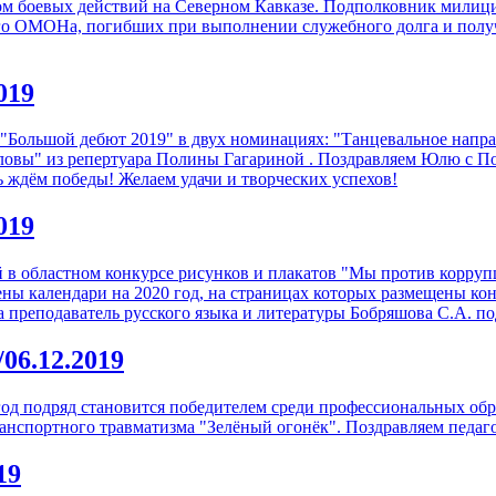
иком боевых действий на Северном Кавказе. Подполковник милици
ого ОМОНа, погибших при выполнении служебного долга и получи
019
е "Большой дебют 2019" в двух номинациях: "Танцевальное напр
ловы" из репертуара Полины Гагариной . Поздравляем Юлю с П
ь ждём победы! Желаем удачи и творческих успехов!
019
 в областном конкурсе рисунков и плакатов "Мы против корруп
ены календари на 2020 год, на страницах которых размещены ко
 преподаватель русского языка и литературы Бобряшова С.А.
по
/06.12.2019
год подряд становится победителем среди профессиональных об
нспортного травматизма "Зелёный огонёк". Поздравляем педаго
19