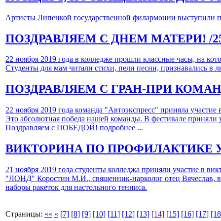
Артисты Липецкой государственной филармонии выступили пе
ПОЗДРАВЛЯЕМ С ДНЕМ МАТЕРИ!
/2
22 ноября 2019 года в колледже прошли классные часы, на ко
Студенты для мам читали стихи, пели песни, признавались в 
ПОЗДРАВЛЯЕМ С ГРАН-ПРИ КОМАН
22 ноября 2019 года команда "Автоэкспресс" приняла участи
Это абсолютная победа нашей команды. В фестивале приняли 
Поздравляем с ПОБЕДОЙ!
подробнее ...
ВИКТОРИНА ПО ПРОФИЛАКТИКЕ 
21 ноября 2019 года студенты колледжа приняли участие в ви
"ЛОНД" Коростин М.И., священник-нарколог отец Вячеслав, 
наборы ракеток для настольного тенниса.
Страницы:
««
«
[7]
[8]
[9]
[10]
[11]
[12]
[13]
[14]
[15]
[16]
[17]
[18