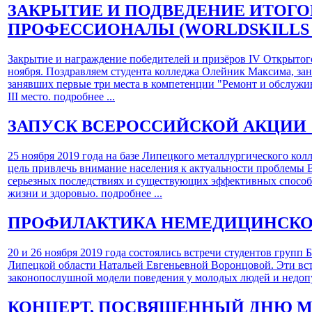
ЗАКРЫТИЕ И ПОДВЕДЕНИЕ ИТОГ
ПРОФЕССИОНАЛЫ (WORLDSKILLS 
Закрытие и награждение победителей и призёров IV Открыто
ноября. Поздравляем студента колледжа Олейник Максима, зан
занявших первые три места в компетенции "Ремонт и обслужива
III место.
подробнее ...
ЗАПУСК ВСЕРОССИЙСКОЙ АКЦИИ 
25 ноября 2019 года на базе Липецкого металлургического к
цель привлечь внимание населения к актуальности проблемы 
серьезных последствиях и существующих эффективных способа
жизни и здоровью.
подробнее ...
ПРОФИЛАКТИКА НЕМЕДИЦИНСКО
20 и 26 ноября 2019 года состоялись встречи студентов групп
Липецкой области Натальей Евгеньевной Воронцовой. Эти вст
законопослушной модели поведения у молодых людей и недопу
КОНЦЕРТ, ПОСВЯЩЕННЫЙ ДНЮ 