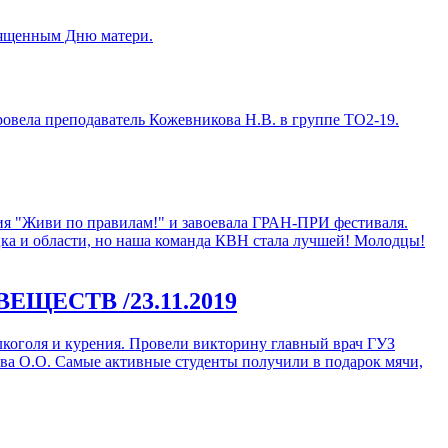
вященным Дню матери.
ровела преподаватель Кожевникова Н.В. в группе ТО2-19.
ия "Живи по правилам!" и завоевала ГРАН-ПРИ фестиваля.
цка и области, но наша команда КВН стала лучшей! Молодцы!
 ВЕЩЕСТВ
/23.11.2019
лкоголя и курения. Провели викторину главный врач ГУЗ
а О.О. Самые активные студенты получили в подарок мячи,