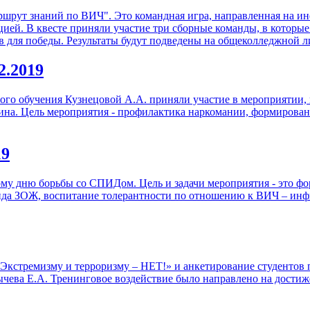
аршрут знаний по ВИЧ". Это командная игра, направленная на
ей. В квесте приняли участие три сборные команды, в которые
в для победы. Результаты будут подведены на общеколледжной л
12.2019
нного обучения Кузнецовой А.А. приняли участие в мероприяти
нина. Цель мероприятия - профилактика наркомании, формирован
19
му дню борьбы со СПИДом. Цель и задачи мероприятия - это фо
анда ЗОЖ, воспитание толерантности по отношению к ВИЧ – и
 «Экстремизму и терроризму – НЕТ!» и анкетирование студентов
ычева Е.А. Тренинговое воздействие было направлено на дости