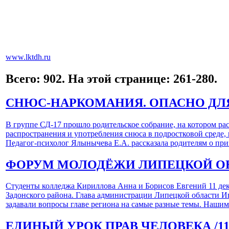
www.lktdh.ru
Всего: 902. На этой странице: 261-280.
СНЮС-НАРКОМАНИЯ. ОПАСНО ДЛ
В группе СД-17 прошло родительское собрание, на котором ра
распространения и употребления снюса в подростковой среде, 
Педагог-психолог Ялынычева Е.А. рассказала родителям о при
ФОРУМ МОЛОДЁЖИ ЛИПЕЦКОЙ О
Студенты колледжа Кириллова Анна и Борисов Евгений 11 дек
Задонского района. Глава администрации Липецкой области И
задавали вопросы главе региона на самые разные темы. Наши
ЕДИНЫЙ УРОК ПРАВ ЧЕЛОВЕКА
/1