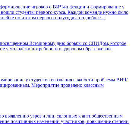
 информирование игроков о ВИЧ-инфекции и формирование у
 вошли студенты первого курса. Каждой команде нужно было
инейке по итогам первого полугодия.
подробнее ...
и, посвященном Всемирному дню борьбы со СПИДом, которое
ие у молодёжи потребности в здоровом образе жизни.
рмирование у студентов осознания важности проблемы ВИЧ/
нфицированным. Мероприятие проведено классным
 по выявлению угроз и лиц, склонных к антиобщественным
жение позитивных изменений участников, повышение степени