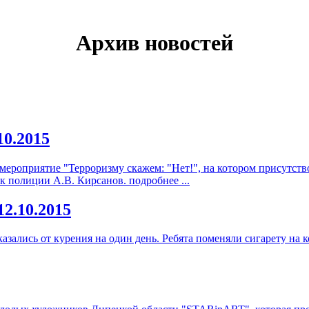
Архив новостей
10.2015
 мероприятие "Терроризму скажем: "Нет!", на котором присутст
к полиции А.В. Кирсанов.
подробнее ...
12.10.2015
азались от курения на один день. Ребята поменяли сигарету на 