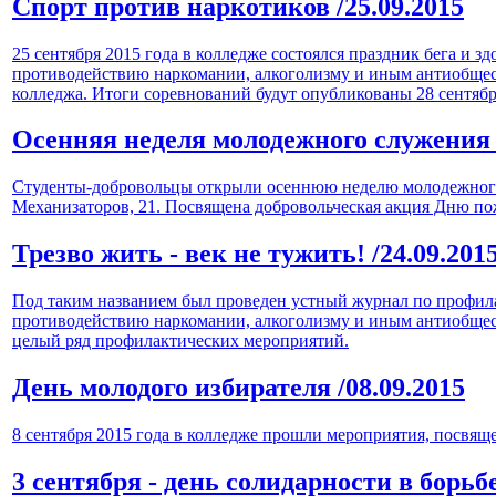
Спорт против наркотиков
/25.09.2015
25 сентября 2015 года в колледже состоялся праздник бега и
противодействию наркомании, алкоголизму и иным антиобщес
колледжа. Итоги соревнований будут опубликованы 28 сентябр
Осенняя неделя молодежного служени
Студенты-добровольцы открыли осеннюю неделю молодежного с
Механизаторов, 21. Посвящена добровольческая акция Дню п
Трезво жить - век не тужить!
/24.09.201
Под таким названием был проведен устный журнал по профилак
противодействию наркомании, алкоголизму и иным антиобщест
целый ряд профилактических мероприятий.
День молодого избирателя
/08.09.2015
8 сентября 2015 года в колледже прошли мероприятия, посвя
3 сентября - день солидарности в борь