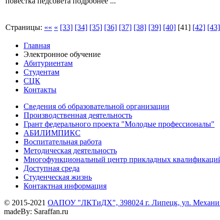
повестка педсовета
подробнее ...
Страницы:
««
«
[33]
[34]
[35]
[36]
[37]
[38]
[39]
[40]
[41]
[42]
[43]
Главная
Электронное обучение
Абитуриентам
Студентам
СЦК
Контакты
Сведения об образовательной организации
Производственная деятельность
Грант федерального проекта "Молодые профессионалы"
АБИЛИМПИКС
Воспитательная работа
Методическая деятельность
Многофункциональный центр прикладных квалификаци
Доступная среда
Студенческая жизнь
Контактная информация
© 2015-2021
ОАПОУ "ЛКТиДХ", 398024 г. Липецк, ул. Механиз
madeBy: Saraffan.ru