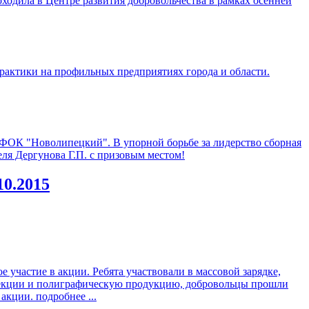
ходила в Центре развития добровольчества в рамках осенней
рактики на профильных предприятиях города и области.
е ФОК "Новолипецкий". В упорной борьбе за лидерство сборная
еля Дергунова Г.П. с призовым местом!
10.2015
 участие в акции. Ребята участвовали в массовой зарядке,
екции и полиграфическую продукцию, добровольцы прошли
 акции.
подробнее ...