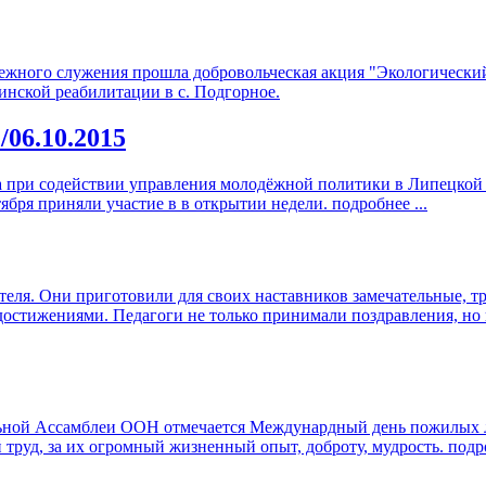
одежного служения прошла добровольческая акция "Экологически
инской реабилитации в с. Подгорное.
я
/06.10.2015
ва при содействии управления молодёжной политики в Липецкой 
ября приняли участие в в открытии недели.
подробнее ...
теля. Они приготовили для своих наставников замечательные, т
достижениями. Педагоги не только принимали поздравления, но и
альной Ассамблеи ООН отмечается Междунардный день пожилых 
труд, за их огромный жизненный опыт, доброту, мудрость.
подро