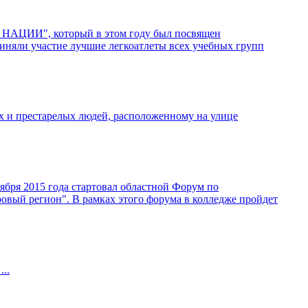
СС НАЦИИ", который в этом году был посвящен
няли участие лучшие легкоатлеты всех учебных групп
х и престарелых людей, расположенному на улице
ября 2015 года стартовал областной Форум по
вый регион". В рамках этого форума в колледже пройдет
...