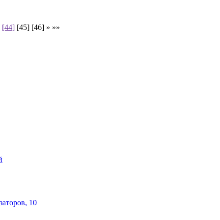
[44]
[45] [46] » »»
й
аторов, 10