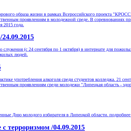
 здорового образа жизни в рамках Всероссийского проекта "КРО
твенным проявлениям в молодежной среде. В соревнованиях при
я 2015 года.
я
/24.09.2015
лужения (с 24 сентября по 1 октября) в интернате для пожилы
ожилых людей.
5
тике употребления алкоголя среди студентов колледжа. 21 сент
венным проявлениям среди молодежи "Липецкая область - здоро
щенные Дню молодого избирателя в Липецкой области.
подробнее 
бе с терроризмом
/04.09.2015