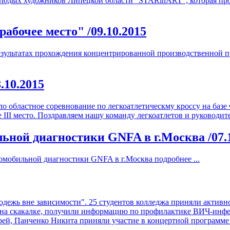
олодых художников Липецкой области "STARinART", которая про
рабочее место"
/09.10.2015
зультатах прохождения концентрированной производственной п
8.10.2015
шло областное соревнование по легкоатлетическму кроссу на баз
е III место. Поздравляем нашу команду легкоатлетов и руководит
льной диагностики GNFA в г.Москва
/07.
томобильной диагностики GNFA в г.Москва
подробнее ...
одежь вне зависимости". 25 студентов колледжа приняли активное
 на скакалке, получили информацию по профилактике ВИЧ-инф
рей, Панченко Никита приняли участие в концертной программе