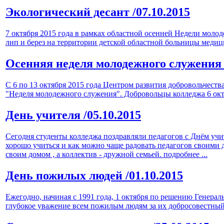
Экологический десант
/07.10.2015
7 октября 2015 года в рамках областной осенней Недели мол
лип и берез на территории детской областной больницы медиц
Осенняя неделя молодежного служени
С 6 по 13 октября 2015 года Центром развития добровольчест
"Неделя молодежного служения". Добровольцы колледжа 6 окт
День учителя
/05.10.2015
Сегодня студенты колледжа поздравляли педагогов с Днём учи
хорошо учиться и как можно чаще радовать педагогов своими 
своим домом , а коллектив - дружной семьей.
подробнее ...
День пожилых людей
/01.10.2015
Ежегодно, начиная с 1991 года, 1 октября по решению Генер
глубокое уважение всем пожилым людям за их добросовестный 