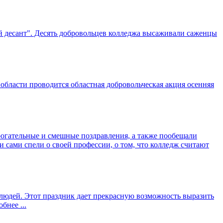
й десант". Десять добровольцев колледжа высаживали саженцы
области проводится областная добровольческая акция осенняя
рогательные и смешные поздравления, а также пообещали
 сами спели о своей профессии, о том, что колледж считают
людей. Этот праздник дает прекрасную возможность выразить
бнее ...