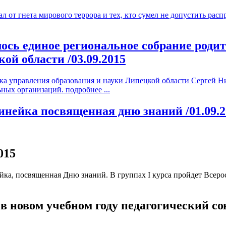
л от гнета мирового террора и тех, кто сумел не допустить ра
ялось единое региональное собрание род
кой области
/03.09.2015
а управления образования и науки Липецкой области Сергей Ни
ьных организаций.
подробнее ...
 линейка посвященная дню знаний
/01.09.
015
йка, посвященная Дню знаний. В группах I курса пройдет Всерос
й в новом учебном году педагогический с