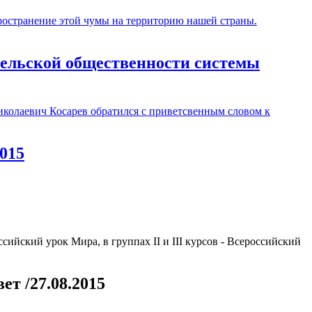
спространение этой чумы на территорию нашей страны.
ительской общественности системы
колаевич Косарев обратился с приветсвенным словом к
2015
сийский урок Мира, в группах II и III курсов - Всероссийский
овет
/27.08.2015